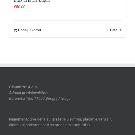
LED cristal kugla
€
50.00
Dodaj u korpu
Details
CisumPro
d.o.o
Adresa predstavništva:
Beranska 18e
,
11000 Beograd, Srbija
Napomena:
Sve cene su izražene u evrima, plaćanje se vrši u
dinarskoj protivrednosti po srednjem kursu NBS.