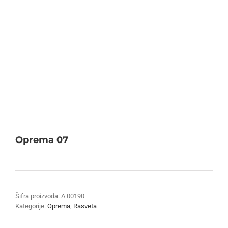
Oprema 07
Šifra proizvoda:
A 00190
Kategorije:
Oprema
,
Rasveta