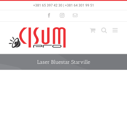
Skip
+381 65 397 42 30 | +381 64 301 99 51
to
content
Facebook
Instagram
Email
Laser Bluestar Starville