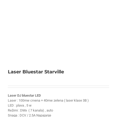
Laser Bluestar Starville
Laser DJ bluestar LED
Laser : 100mw crvena + 40mw zelena ( laser klase 3B )
LED : plava , 5 w
Režimi : DMx ( 7 kanala) , auto
Snaga : DCV / 2.5A Napajanje