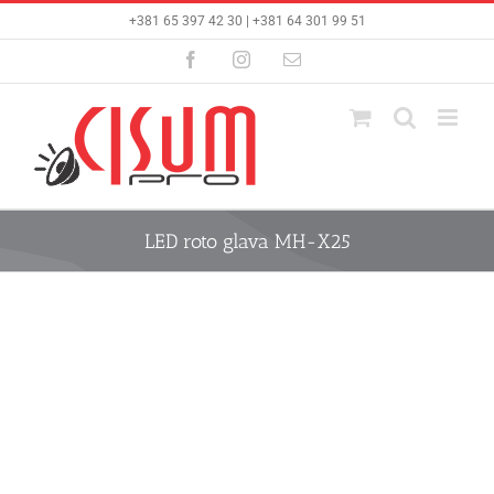
Skip
+381 65 397 42 30 | +381 64 301 99 51
to
content
Facebook
Instagram
Email
LED roto glava MH-X25