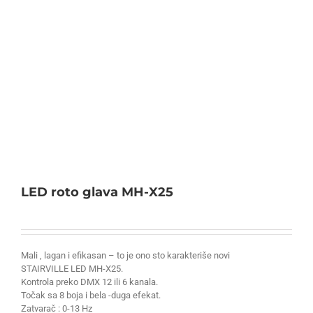
LED roto glava MH-X25
Mali , lagan i efikasan – to je ono sto karakteriše novi
STAIRVILLE LED MH-X25.
Kontrola preko DMX 12 ili 6 kanala.
Točak sa 8 boja i bela -duga efekat.
Zatvarač : 0-13 Hz