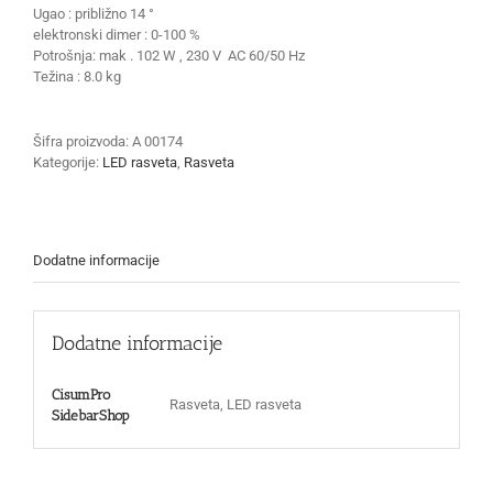
Ugao : približno 14 °
elektronski dimer : 0-100 %
Potrošnja: mak . 102 W , 230 V AC 60/50 Hz
Težina : 8.0 kg
Šifra proizvoda:
A 00174
Kategorije:
LED rasveta
,
Rasveta
Dodatne informacije
Dodatne informacije
CisumPro
Rasveta, LED rasveta
SidebarShop