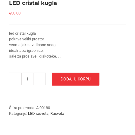
LED cristal kugla
€
50.00
led cristal kugla
pokriva veliki prostor
veoma jake svetlosne snage
idealna za igraonice,
sale za proslave i diskoteke. . .
DODAJ U KORPU
LED
cristal
kugla
količina
Šifra proizvoda:
A 00180
Kategorije:
LED rasveta
,
Rasveta