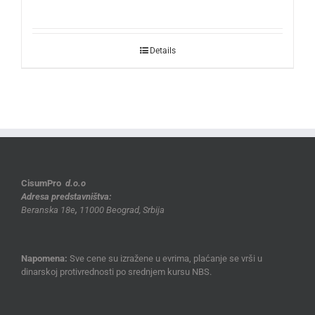
Details
CisumPro
d.o.o
Adresa predstavništva:
Beranska 18e
,
11000 Beograd, Srbija
Napomena:
Sve cene su izražene u evrima, plaćanje se vrši u
dinarskoj protivrednosti po srednjem kursu NBS.