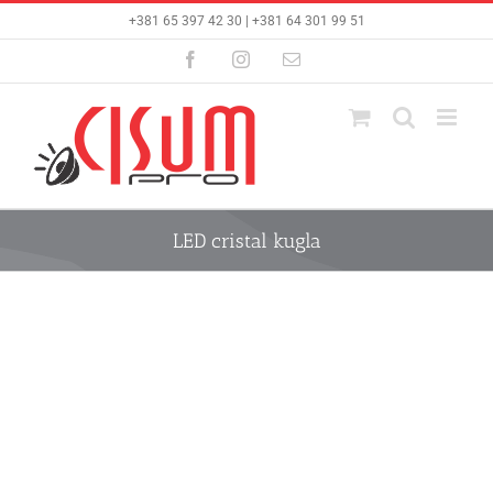
Skip
+381 65 397 42 30 | +381 64 301 99 51
to
content
Facebook
Instagram
Email
LED cristal kugla