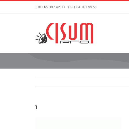
Skip
+381 65 397 42 30 | +381 64 301 99 51
to
content
1