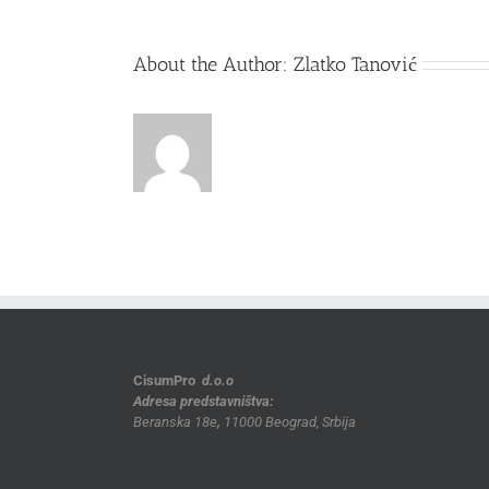
About the Author:
Zlatko Tanović
CisumPro
d.o.o
Adresa predstavništva:
Beranska 18e
,
11000 Beograd, Srbija