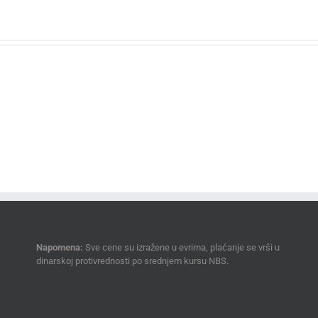
Napomena:
Sve cene su izražene u evrima, plaćanje se vrši u
dinarskoj protivrednosti po srednjem kursu NBS.