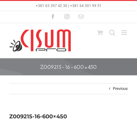
Skip
+381 65 397 42 30 | +381 64 301 99 51
to
content
Facebook
Instagram
Email
Z009215-16-600×450
Previous
Z009215-16-600×450