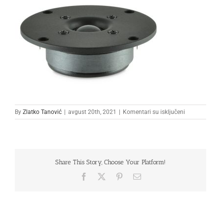
na
By
Zlatko Tanović
|
avgust 20th, 2021
|
Komentari su isključeni
Z009215-
16-
600×450
Share This Story, Choose Your Platform!
Facebook
X
Pinterest
Email