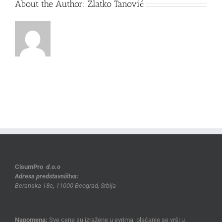
About the Author:
Zlatko Tanović
CisumPro
d.o.o
Adresa predstavništva:
Beranska 18e
,
11000 Beograd, Srbija
Napomena:
Sve cene su izražene u evrima, plaćanje se vrši u