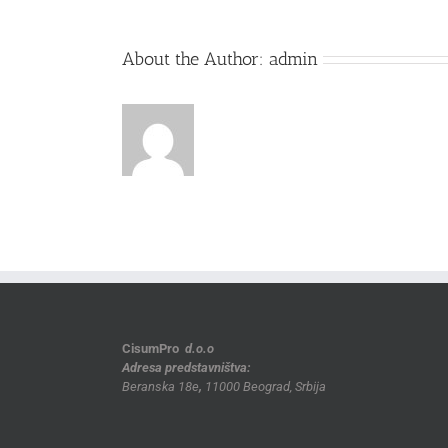
About the Author:
admin
CisumPro
d.o.o
Adresa predstavništva:
Beranska 18e
,
11000 Beograd, Srbija