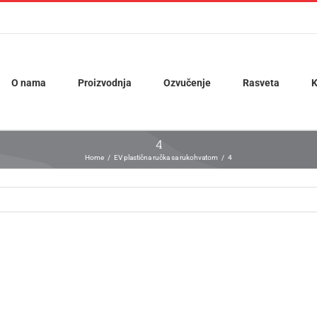
O nama
Proizvodnja
Ozvučenje
Rasveta
K
4
Home
EV plastična ručka sa rukohvatom
4