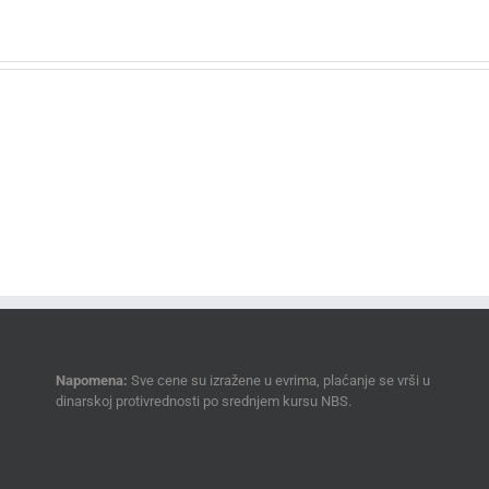
Napomena:
Sve cene su izražene u evrima, plaćanje se vrši u
dinarskoj protivrednosti po srednjem kursu NBS.