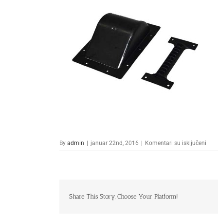
na
By
admin
|
januar 22nd, 2016
|
Komentari su isključeni
4
Share This Story, Choose Your Platform!