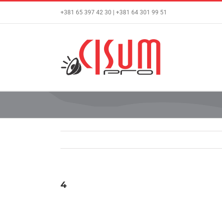
Skip
+381 65 397 42 30 | +381 64 301 99 51
to
content
4