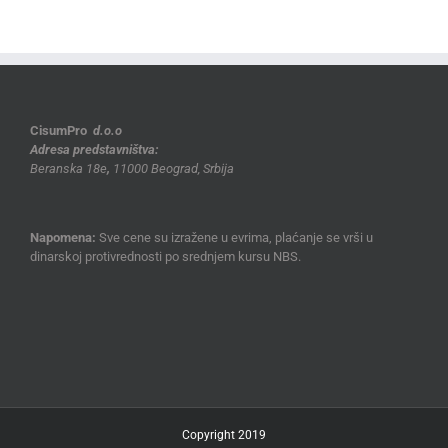
CisumPro
d.o.o
Adresa predstavništva:
Beranska 18e
,
11000 Beograd, Srbija
Napomena:
Sve cene su izražene u evrima, plaćanje se vrši u
dinarskoj protivrednosti po srednjem kursu NBS.
Copyright 2019