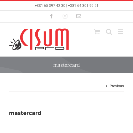
Skip
+381 65 397 42 30 | +381 64 301 99 51
to
content
Facebook
Instagram
Email
mastercard
Previous
mastercard