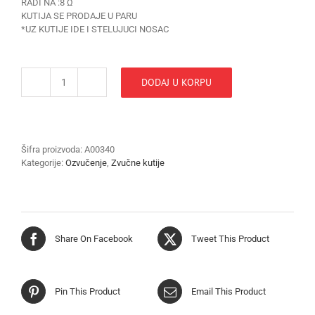
RADI NA :8
Ω
KUTIJA SE PRODAJE U PARU
*UZ KUTIJE IDE I STELUJUCI NOSAC
DODAJ U KORPU
ZVUCNA
KUTIJA
6.5''
količina
Šifra proizvoda:
A00340
Kategorije:
Ozvučenje
,
Zvučne kutije
Share On Facebook
Tweet This Product
Pin This Product
Email This Product