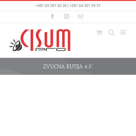
Skip
+381 65 397 42 30 | +381 64 301 99 51
to
content
Facebook
Instagram
Email
ZVUCNA KUTIJA 6.5“