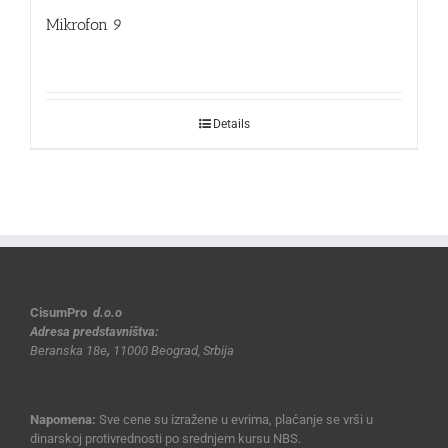
Mikrofon 9
Details
CisumPro
d.o.o
Adresa predstavništva:
Beranska 18e
,
11000 Beograd, Srbija
Napomena:
Sve cene su izražene u evrima, plaćanje se vrši u
dinarskoj protivrednosti po srednjem kursu NBS.