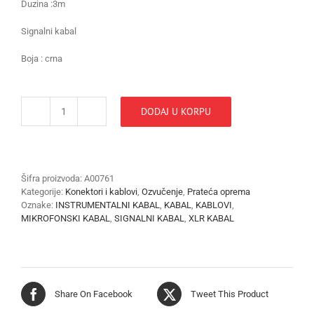
Duzina :3m
Signalni kabal
Boja : crna
DODAJ U KORPU
KABAL
XLR
Z-
BANANA
MC
Šifra proizvoda:
A00761
078-
Kategorije:
Konektori i kablovi
,
Ozvučenje
,
Prateća oprema
3M
Oznake:
INSTRUMENTALNI KABAL
,
KABAL
,
KABLOVI
,
količina
MIKROFONSKI KABAL
,
SIGNALNI KABAL
,
XLR KABAL
Share On Facebook
Tweet This Product