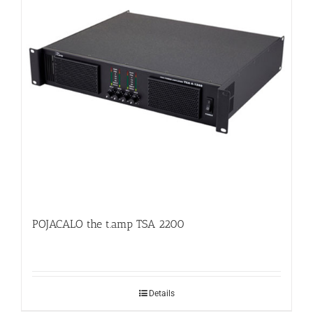
POJACALO the t.amp TSA 2200
Details