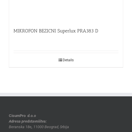
MIKROFON BEZICNI Superlux PRA383 D
Details
CisumPro
d.o.o
Adresa predstavništva:
Beranska 18e
,
11000 Beograd, Srbija