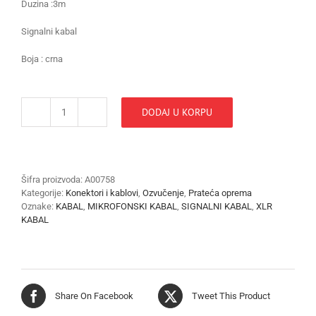
Duzina :3m
Signalni kabal
Boja : crna
DODAJ U KORPU
XLR
KABAL
MC040-
3m
količina
Šifra proizvoda:
A00758
Kategorije:
Konektori i kablovi
,
Ozvučenje
,
Prateća oprema
Oznake:
KABAL
,
MIKROFONSKI KABAL
,
SIGNALNI KABAL
,
XLR
KABAL
Share On Facebook
Tweet This Product