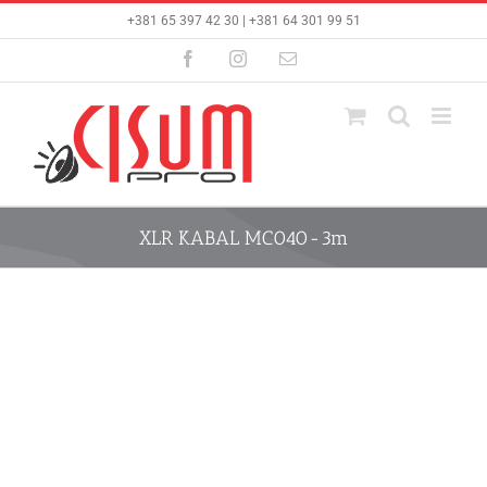
Skip
+381 65 397 42 30 | +381 64 301 99 51
to
content
Facebook
Instagram
Email
XLR KABAL MC040-3m