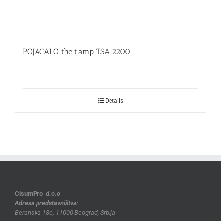
POJACALO the t.amp TSA 2200
Details
CisumPro
d.o.o
Adresa predstavništva:
Beranska 18e
,
11000 Beograd, Srbija