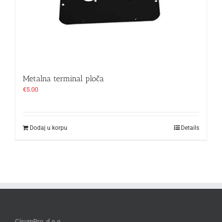
Metalna terminal ploča
€
5.00
Dodaj u korpu
Details
CisumPro
d.o.o