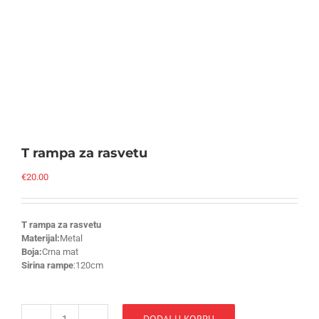
T rampa za rasvetu
€
20.00
T rampa za rasvetu
Materijal:
Metal
Boja:
Crna mat
Sirina rampe
:120cm
DODAJ U KORPU