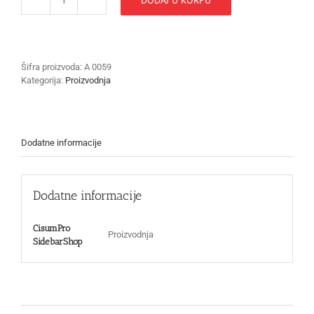
T
rampa
za
rasvetu
količina
Šifra proizvoda:
A 0059
Kategorija:
Proizvodnja
Dodatne informacije
Dodatne informacije
CisumPro
Proizvodnja
SidebarShop