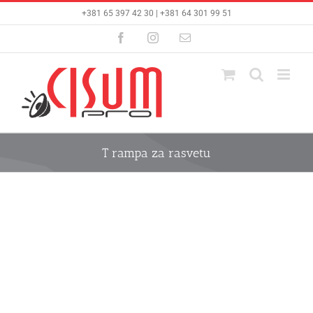
Skip
+381 65 397 42 30 | +381 64 301 99 51
to
content
Facebook
Instagram
Email
T rampa za rasvetu