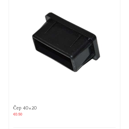
Čep 40×20
€
0.50