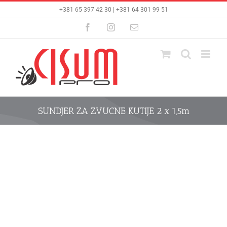
Skip
+381 65 397 42 30 | +381 64 301 99 51
to
content
Facebook
Instagram
Email
SUNDJER ZA ZVUCNE KUTIJE 2 x 1,5m