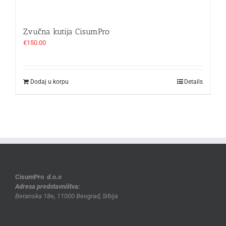
Zvučna kutija CisumPro
€
150.00
Dodaj u korpu
Details
CisumPro
d.o.o
Adresa predstavništva:
Beranska 18e
,
11000 Beograd, Srbija