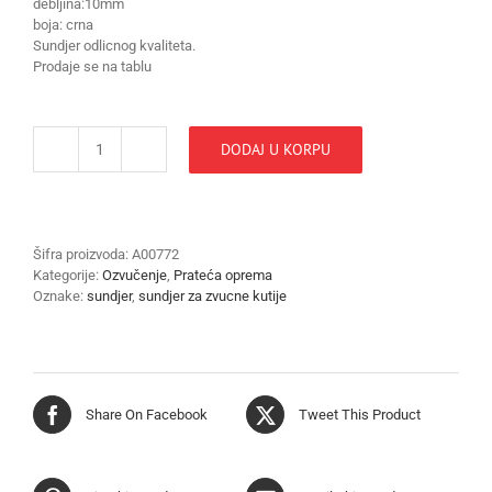
debljina:10mm
boja: crna
Sundjer odlicnog kvaliteta.
Prodaje se na tablu
DODAJ U KORPU
SUNDJER
ZA
ZVUCNE
KUTIJE
2
Šifra proizvoda:
A00772
x
Kategorije:
Ozvučenje
,
Prateća oprema
1,5m
Oznake:
sundjer
,
sundjer za zvucne kutije
količina
Share On Facebook
Tweet This Product