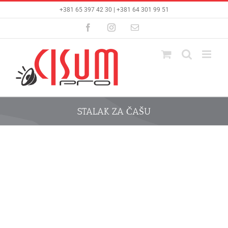
Skip
+381 65 397 42 30 | +381 64 301 99 51
to
content
Facebook
Instagram
Email
STALAK ZA ČAŠU