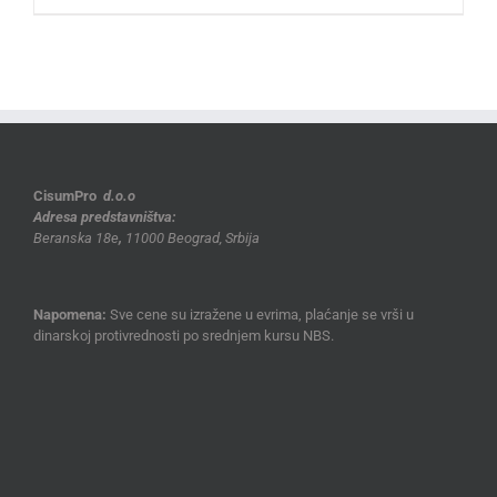
CisumPro
d.o.o
Adresa predstavništva:
Beranska 18e
,
11000 Beograd, Srbija
Napomena:
Sve cene su izražene u evrima, plaćanje se vrši u
dinarskoj protivrednosti po srednjem kursu NBS.