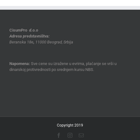
CisumPro
d.o.o
Adresa predstavništva:
Beranska 18e
,
11000 Beograd, Srbija
Napomena:
Sve cene su izražene u evrima, plaćanje se vrši u
dinarskoj protivrednosti po srednjem kursu NBS.
Copyright 2019
Facebook
Instagram
Email