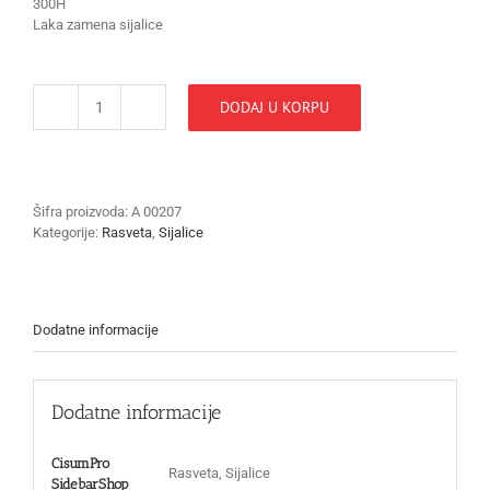
300H
Laka zamena sijalice
DODAJ U KORPU
Sijalica
OMNILUX
EVC
24V/250w
G-
Šifra proizvoda:
A 00207
6,35
Kategorije:
Rasveta
,
Sijalice
količina
Dodatne informacije
Dodatne informacije
CisumPro
Rasveta, Sijalice
SidebarShop