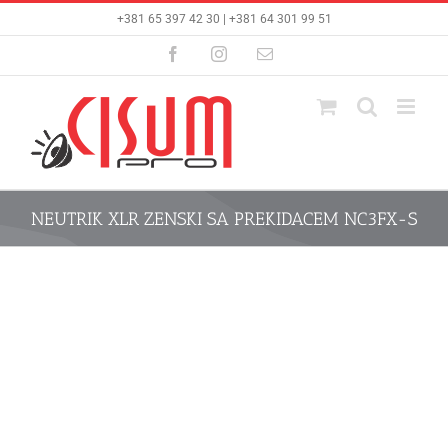
Skip
+381 65 397 42 30 | +381 64 301 99 51
to
content
Facebook
Instagram
Email
NEUTRIK XLR ZENSKI SA PREKIDACEM NC3FX-S