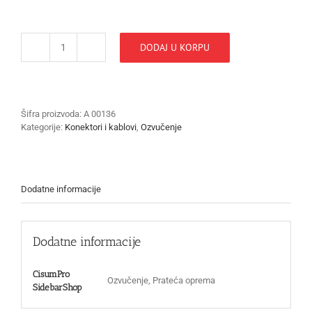
DODAJ U KORPU
NEUTRIK
XLR
ZENSKI
SA
PREKIDACEM
Šifra proizvoda:
A 00136
NC3FX-
Kategorije:
Konektori i kablovi
,
Ozvučenje
S
količina
Dodatne informacije
Dodatne informacije
CisumPro
Ozvučenje, Prateća oprema
SidebarShop