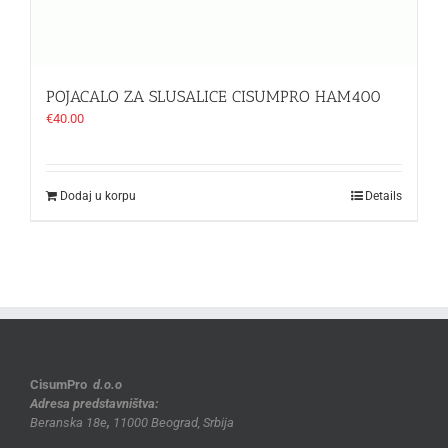
POJACALO ZA SLUSALICE CISUMPRO HAM400
€
40.00
Dodaj u korpu
Details
CisumPro
d.o.o
Adresa predstavništva:
Beranska 18e
,
11000 Beograd, Srbija