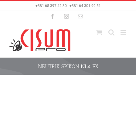
Skip
+381 65 397 42 30 | +381 64 301 99 51
to
content
Facebook
Instagram
Email
NEUTRIK SPIKON NL4 FX