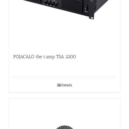
POJACALO the t.amp TSA 2200
Details