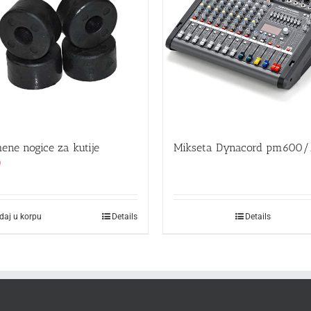
ene nogice za kutije
Mikseta Dynacord pm600/
0
daj u korpu
Details
Details