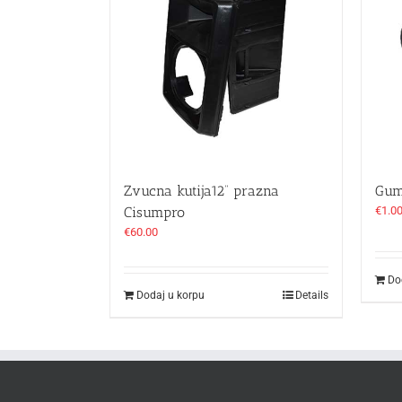
Zvucna kutija12“ prazna
Gum
Cisumpro
€
1.0
€
60.00
Do
Dodaj u korpu
Details