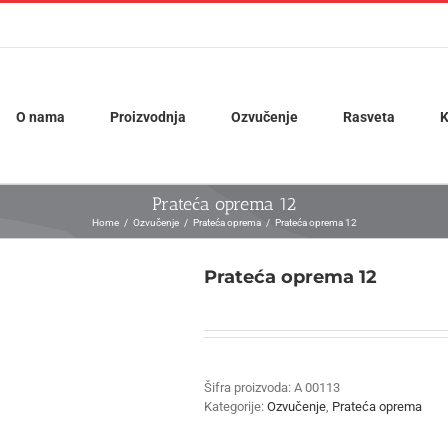
O nama
Proizvodnja
Ozvučenje
Rasveta
K
Prateća oprema 12
Home
Ozvučenje
Prateća oprema
Prateća oprema 12
Prateća oprema 12
Šifra proizvoda:
A 00113
Kategorije:
Ozvučenje
,
Prateća oprema