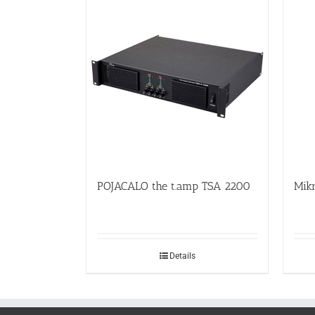
POJACALO the t.amp TSA 2200
Mik
Details