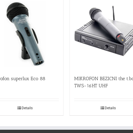
rofon superlux Eco 88
MIKROFON BEZICNI the t.b
TWS-16HT UHF
Details
Details