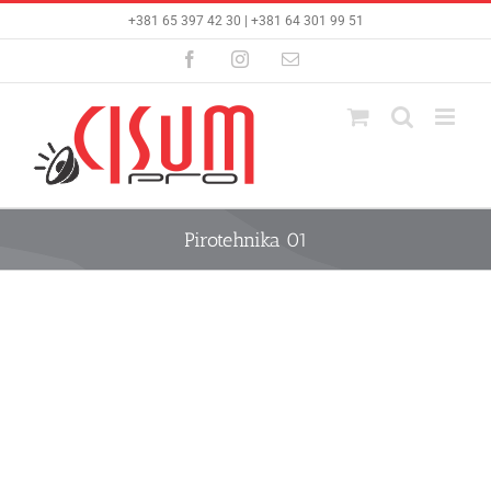
Skip
+381 65 397 42 30 | +381 64 301 99 51
to
content
Facebook
Instagram
Email
Pirotehnika 01