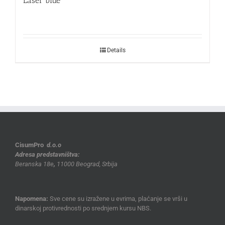
Laser blue
Details
CisumPro
d.o.o
Adresa predstavništva:
Beranska 18e
,
11000 Beograd, Srbija
Napomena:
Sve cene su izražene u evrima, plaćanje se vrši u
dinarskoj protivrednosti po srednjem kursu NBS.