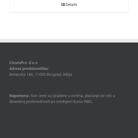
Details
CisumPro
d.o.o
Adresa predstavništva:
Beranska 18e
,
11000 Beograd, Srbija
Napomena:
Sve cene su izražene u evrima, plaćanje se vrši u
dinarskoj protivrednosti po srednjem kursu NBS.