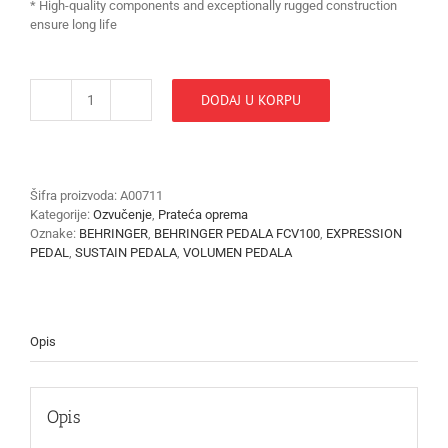
* High-quality components and exceptionally rugged construction
ensure long life
DODAJ U KORPU
PEDALA
BEHRINGER
Foot
Controller
FCV100
Šifra proizvoda:
A00711
količina
Kategorije:
Ozvučenje
,
Prateća oprema
Oznake:
BEHRINGER
,
BEHRINGER PEDALA FCV100
,
EXPRESSION
PEDAL
,
SUSTAIN PEDALA
,
VOLUMEN PEDALA
Opis
Opis