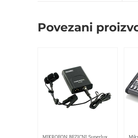
Povezani proizv
MIKROFON BEZICNI Superlux
Mik