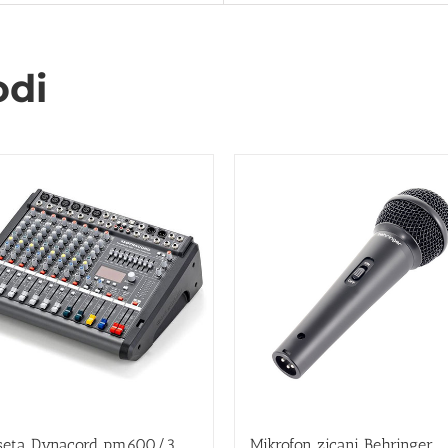
odi
seta Dynacord pm600/3
Mikrofon zicani Behringer