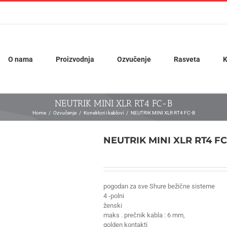
O nama
Proizvodnja
Ozvučenje
Rasveta
K
NEUTRIK MINI XLR RT4 FC-B
Home
Ozvučenje
Konektori i kablovi
NEUTRIK MINI XLR RT4 FC-B
NEUTRIK MINI XLR RT4 FC
pogodan za sve Shure bežične sisteme
4 -polni
ženski
maks . prečnik kabla : 6 mm,
golden kontakti