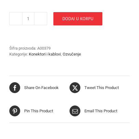
DODAJ U KORPU
NAPONSKI
KABAL
EC04-
20m
količina
Šifra proizvoda:
A00379
Kategorije:
Konektori i kablovi
,
Ozvučenje
Share On Facebook
Tweet This Product
Pin This Product
Email This Product