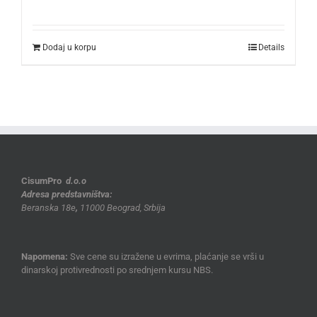
Dodaj u korpu
Details
CisumPro
d.o.o
Adresa predstavništva:
Beranska 18e
,
11000 Beograd, Srbija
Napomena:
Sve cene su izražene u evrima, plaćanje se vrši u
dinarskoj protivrednosti po srednjem kursu NBS.