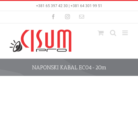
Skip
+381 65 397 42 30 | +381 64 301 99 51
to
content
Facebook
Instagram
Email
NAPONSKI KABAL EC04-20m