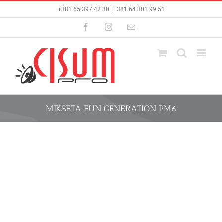
Skip
+381 65 397 42 30 | +381 64 301 99 51
to
content
Facebook
Instagram
Email
MIKSETA FUN GENERATION PM6