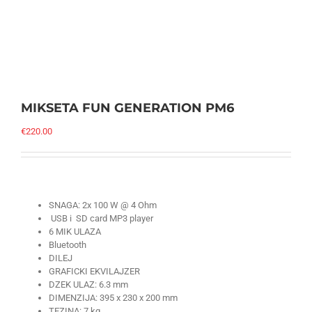
MIKSETA FUN GENERATION PM6
€
220.00
SNAGA: 2x 100 W @ 4 Ohm
USB i SD card MP3 player
6 MIK ULAZA
Bluetooth
DILEJ
GRAFICKI EKVILAJZER
DZEK ULAZ: 6.3 mm
DIMENZIJA: 395 x 230 x 200 mm
TEZINA: 7 kg