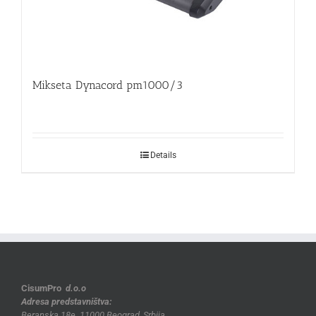
Mikseta Dynacord pm1000/3
Details
CisumPro
d.o.o
Adresa predstavništva:
Beranska 18e
,
11000 Beograd, Srbija