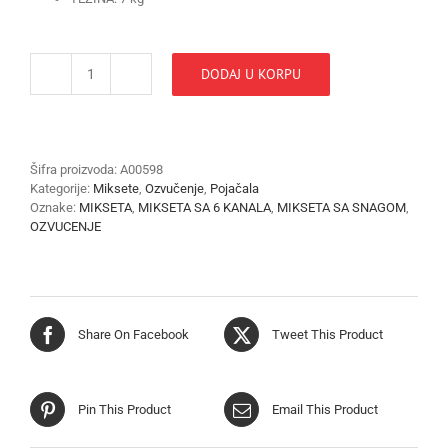
DODAJ U KORPU
MIKSETA
FUN
GENERATION
PM6
količina
Šifra proizvoda:
A00598
Kategorije:
Miksete
,
Ozvučenje
,
Pojačala
Oznake:
MIKSETA
,
MIKSETA SA 6 KANALA
,
MIKSETA SA SNAGOM
,
OZVUCENJE
Share On Facebook
Tweet This Product
Pin This Product
Email This Product