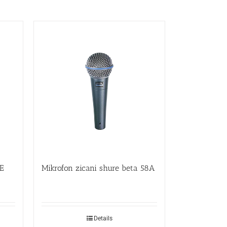
 E
Mikrofon zicani shure beta 58A
Details