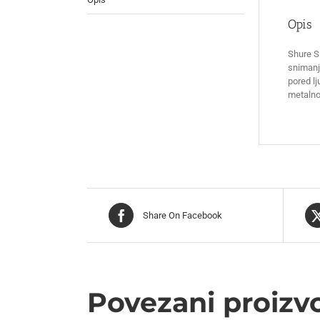
Opis
Shure S
snimanju
pored l
metalnom
Share On Facebook
Povezani proizv