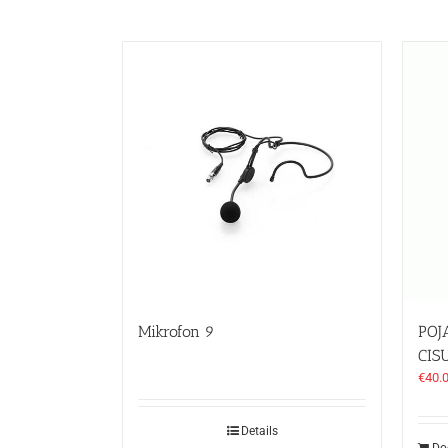
Mikrofon 9
POJ
CIS
€
40.
Details
Do