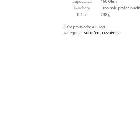
Impedansa
150 Ohm
Konekcija
Tropinski profesional
Težina
298 g
Šifra proizvoda:
A 00223
Kategorije:
Mikrofoni
,
Ozvučenje