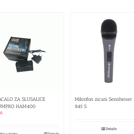
ACALO ZA SLUSALICE
Mikrofon zicani Sennheiser
UMPRO HAM400
845 S
00
Details
daj u korpu
Details