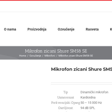
O nama
Proizvodnja
Ozvučenje
Rasveta
K
Mikrofon zicani Shure SM58 SE
Home
Ozvučenje
Mikrofoni
Mikrofon zicani Shure SM58 SE
Mikrofon zicani Shure SM
Tip
Dinamički mikrofon
Usmerenost
Kardioidna
Frekvencijski Opseg
50 – 15 000 Hz
Osetljivost
94 dB SPL