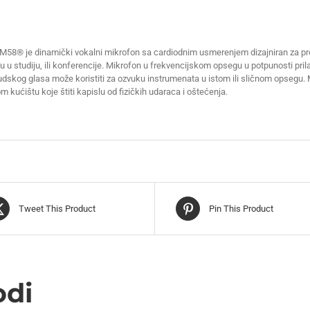
M58® je dinamički vokalni mikrofon sa cardiodnim usmerenjem dizajniran za pr
 u studiju, ili konferencije. Mikrofon u frekvencijskom opsegu u potpunosti pril
judskog glasa može koristiti za ozvuku instrumenata u istom ili sličnom opseg
 kućištu koje štiti kapislu od fizičkih udaraca i oštećenja.
Tweet This Product
Pin This Product
odi