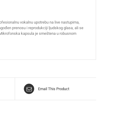
ofesionalnu vokalnu upotrebu na live nastupima,
agođen prenosu i reprodukciji ljudskog glasa, ali se
u. Mikrofonska kapsula je smeštena u robusnom
Email This Product