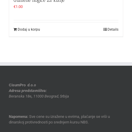
Gumene nogice za kutije
€
1.00
Dodaj u korpu
Details
CisumPro
d.o.o
Adresa predstavništva:
Beranska 18e
,
11000 Beograd, Srbija
Napomena:
Sve cene su izražene u evrima, plaćanje se vrši u
dinarskoj protivrednosti po srednjem kursu NBS.