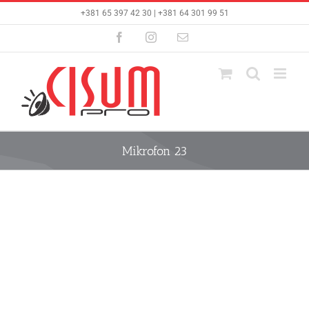
Skip
+381 65 397 42 30 | +381 64 301 99 51
to
content
Facebook
Instagram
Email
Mikrofon 23