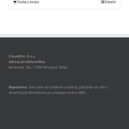
Dodaj u korpu
Details
CisumPro
d.o.o
Adresa predstavništva:
Beranska 18e
,
11000 Beograd, Srbija
Napomena:
Sve cene su izražene u evrima, plaćanje se vrši u
dinarskoj protivrednosti po srednjem kursu NBS.