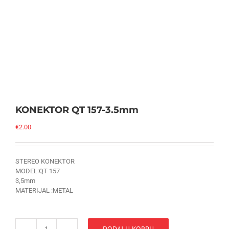
KONEKTOR QT 157-3.5mm
€
2.00
STEREO KONEKTOR
MODEL:QT 157
3,5mm
MATERIJAL :METAL
DODAJ U KORPU