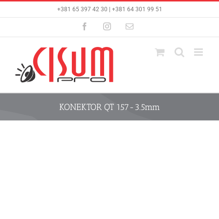
Skip
+381 65 397 42 30 | +381 64 301 99 51
to
content
Facebook
Instagram
Email
KONEKTOR QT 157-3.5mm