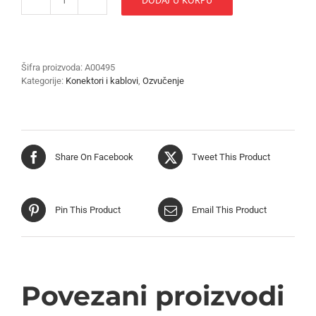
KONEKTOR
QT
157-
3.5mm
količina
Šifra proizvoda:
A00495
Kategorije:
Konektori i kablovi
,
Ozvučenje
Share On Facebook
Tweet This Product
Pin This Product
Email This Product
Povezani proizvodi