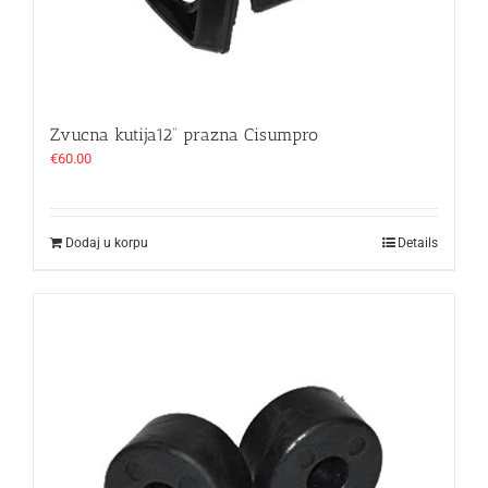
Zvucna kutija12“ prazna Cisumpro
€
60.00
Dodaj u korpu
Details