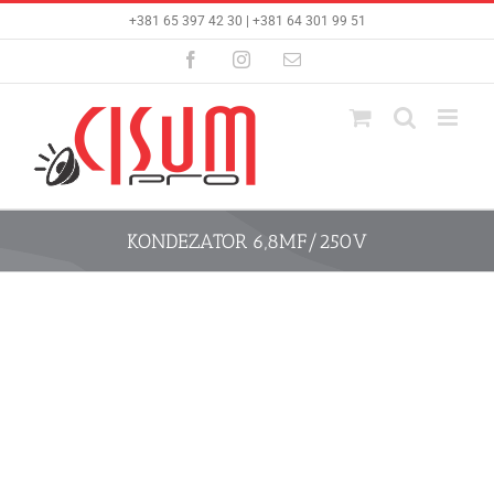
Skip
+381 65 397 42 30 | +381 64 301 99 51
to
content
Facebook
Instagram
Email
KONDEZATOR 6,8MF/250V