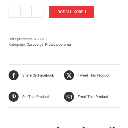
DODAJ U KORPU
KONDEZATOR
6,8MF/250V
količina
Šifra proizvoda:
A00513
Kategorije:
Ozvučenje
,
Prateća oprema
Share On Facebook
Tweet This Product
Pin This Product
Email This Product