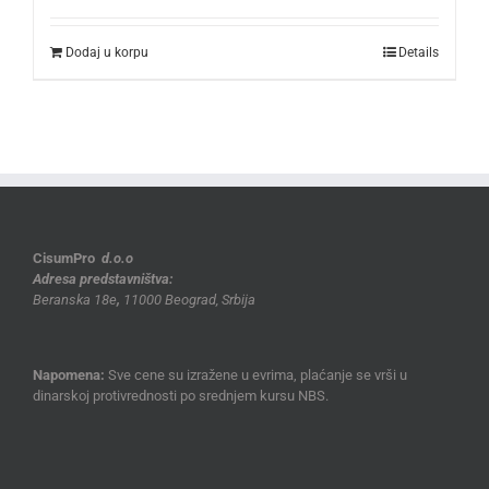
Dodaj u korpu
Details
CisumPro
d.o.o
Adresa predstavništva:
Beranska 18e
,
11000 Beograd, Srbija
Napomena:
Sve cene su izražene u evrima, plaćanje se vrši u
dinarskoj protivrednosti po srednjem kursu NBS.