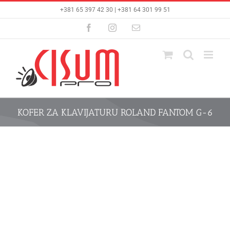
Skip
+381 65 397 42 30 | +381 64 301 99 51
to
content
Facebook
Instagram
Email
KOFER ZA KLAVIJATURU ROLAND FANTOM G-6