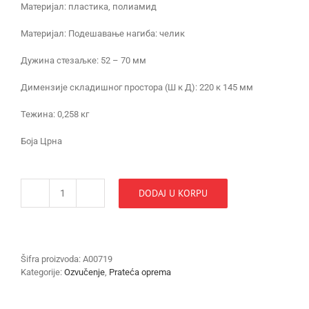
Материјал: пластика, полиамид
Материјал: Подешавање нагиба: челик
Дужина стезаљке: 52 – 70 мм
Димензије складишног простора (Ш к Д): 220 к 145 мм
Тежина: 0,258 кг
Боја Црна
DODAJ U KORPU
Gravity
ma
tray
3
STALAK
Šifra proizvoda:
A00719
ZA
Kategorije:
Ozvučenje
,
Prateća oprema
CASU
-
TELEFON