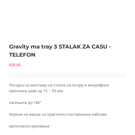
Gravity ma tray 3 STALAK ZA CASU -
TELEFON
€
20.00
Погодно за монтажу на сталке за гитару и микрофоне
пречника цеви од 15 – 35 мм
нагињати до 180°
Изрези на ивици за практично постављање каблова
ергономско руковање