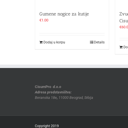
Gumene nogice za kutije
Zvu
€
1.00
Cis
€
60.
Dodaj u korpu
Details
Do
CisumPro
d.o.o
Adresa predstavništva:
Beranska 18e
,
11000 Beograd, Srbija
Copyright 2019