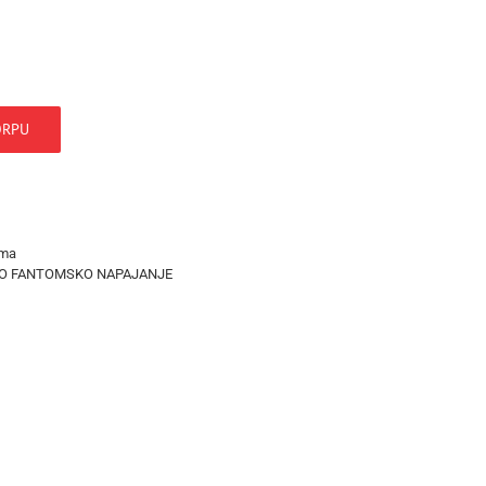
ORPU
ema
O FANTOMSKO NAPAJANJE