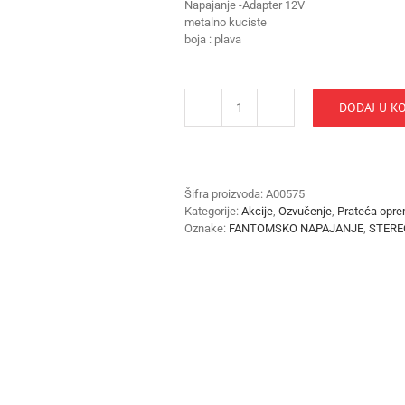
Napajanje -Adapter 12V
metalno kuciste
boja : plava
DODAJ U K
FANTOMSKO
NAPAJANJE
STEREO
CISUMPRO
količina
Šifra proizvoda:
A00575
Kategorije:
Akcije
,
Ozvučenje
,
Prateća opr
Oznake:
FANTOMSKO NAPAJANJE
,
STERE