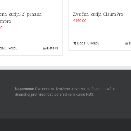
cna kutija12“ prazna
Zvučna kutija CisumPro
umpro
€
150.00
00
Dodaj u korpu
D
daj u korpu
Details
Napomena:
Sve cene su izražene u evrima, plaćanje se vrši u
dinarskoj protivrednosti po srednjem kursu NBS.