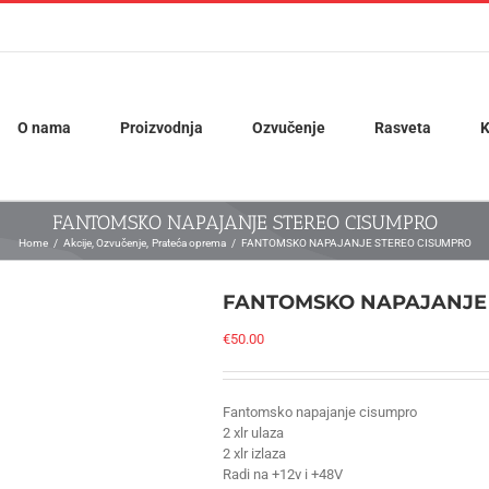
O nama
Proizvodnja
Ozvučenje
Rasveta
K
FANTOMSKO NAPAJANJE STEREO CISUMPRO
Home
Akcije
Ozvučenje
Prateća oprema
FANTOMSKO NAPAJANJE STEREO CISUMPRO
FANTOMSKO NAPAJANJE
€
50.00
Fantomsko napajanje cisumpro
2 xlr ulaza
2 xlr izlaza
Radi na +12v i +48V