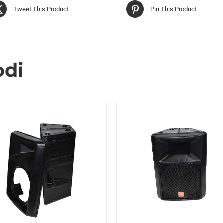
Tweet This Product
Pin This Product
odi