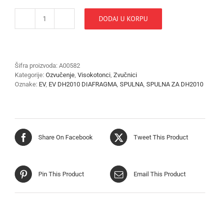
DODAJ U KORPU
EV-
DH
2010
SPULNA
-
Šifra proizvoda:
A00582
DIAFRAGMA
Kategorije:
Ozvučenje
,
Visokotonci
,
Zvučnici
količina
Oznake:
EV
,
EV DH2010 DIAFRAGMA
,
SPULNA
,
SPULNA ZA DH2010
Share On Facebook
Tweet This Product
Pin This Product
Email This Product