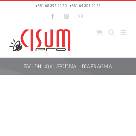
Skip
+381 65 397 42 30 | +381 64 301 99 51
to
content
Facebook
Instagram
Email
EV-DH 2010 SPULNA -DIAFRAGMA