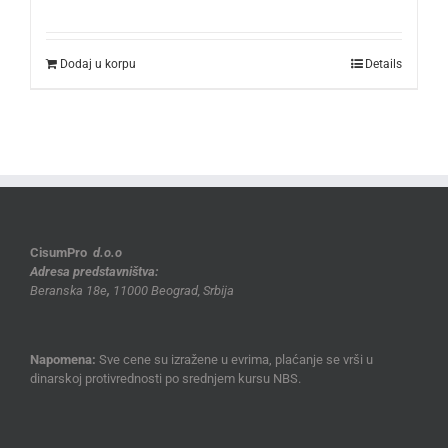
Dodaj u korpu
Details
CisumPro
d.o.o
Adresa predstavništva:
Beranska 18e
,
11000 Beograd, Srbija
Napomena:
Sve cene su izražene u evrima, plaćanje se vrši u
dinarskoj protivrednosti po srednjem kursu NBS.