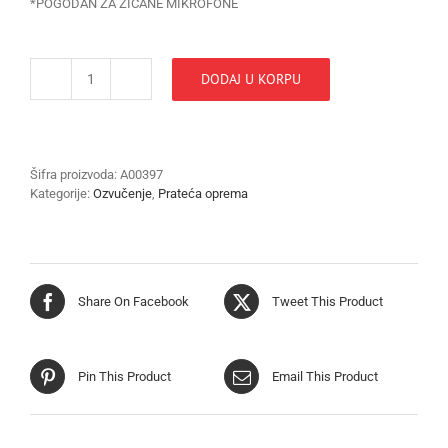
*POGODAN ZA ZICANE MIKROFONE
DODAJ U KORPU
DRZAC
MIKROFONA
MS212
količina
Šifra proizvoda:
A00397
Kategorije:
Ozvučenje
,
Prateća oprema
Share On Facebook
Tweet This Product
Pin This Product
Email This Product