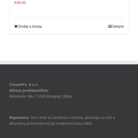
€
40.00
Dodaj u korpu
Details
CisumPro
d.o.o
Adresa predstavništva:
Beranska 18e
,
11000 Beograd, Srbija
Napomena:
Sve cene su izražene u evrima, plaćanje se vrši u
dinarskoj protivrednosti po srednjem kursu NBS.