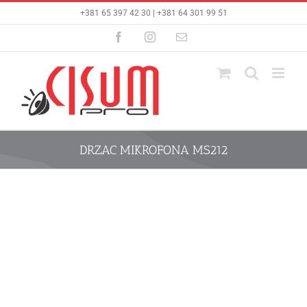
Skip
+381 65 397 42 30 | +381 64 301 99 51
to
content
Facebook
Instagram
Email
DRZAC MIKROFONA MS212