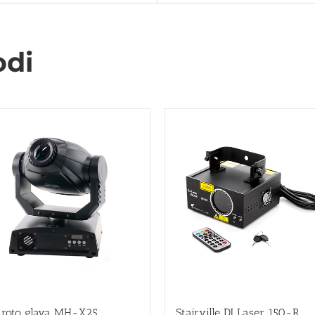
odi
 roto glava MH-X25
Stairville DJ Laser 150-R