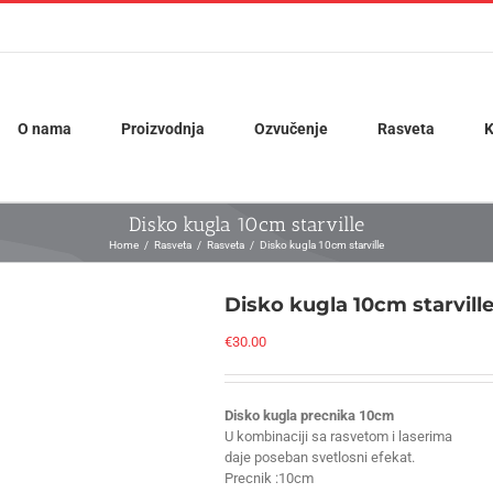
O nama
Proizvodnja
Ozvučenje
Rasveta
K
Disko kugla 10cm starville
Home
Rasveta
Rasveta
Disko kugla 10cm starville
Disko kugla 10cm starvill
€
30.00
Disko kugla precnika 10cm
U kombinaciji sa rasvetom i laserima
daje poseban svetlosni efekat.
Precnik :10cm