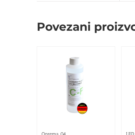
Povezani proizv
Oprema 04
LED