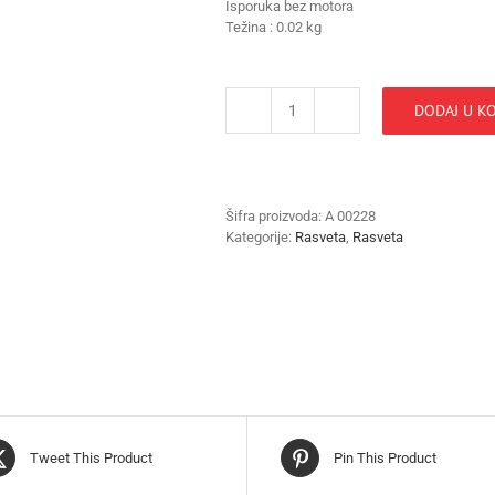
Isporuka bez motora
Težina : 0.02 kg
DODAJ U K
Disko
kugla
10cm
starville
količina
Šifra proizvoda:
A 00228
Kategorije:
Rasveta
,
Rasveta
Tweet This Product
Pin This Product