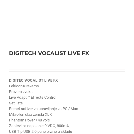
DIGITECH VOCALIST LIVE FX
DIGITEC VOCALIST LIVE FX
Lekicon® reverbs
Provera zvuka
Live Adapt ™ Effects Control
Set liste
Preset softver za upravljanje za PC / Mac
Mikrofon ulaz ženski XLR
Phantom Pover +48 volti
Zahtevi za napajanje 9 VDC, 800mA,
USB Tip USB 2.0 pune brzine u skladu