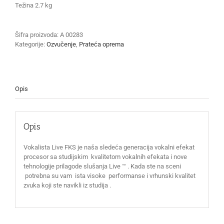
Težina 2.7 kg
Šifra proizvoda:
A 00283
Kategorije:
Ozvučenje
,
Prateća oprema
Opis
Opis
Vokalista Live FKS je naša sledeća generacija vokalni efekat
procesor sa studijskim kvalitetom vokalnih efekata i nove
tehnologije prilagode slušanja Live ™ . Kada ste na sceni
potrebna su vam ista visoke performanse i vrhunski kvalitet
zvuka koji ste navikli iz studija .