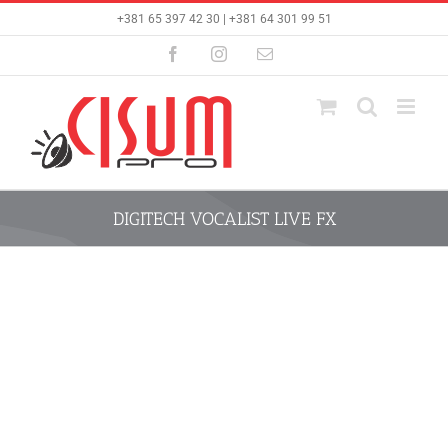
Skip
+381 65 397 42 30 | +381 64 301 99 51
to
content
Facebook
Instagram
Email
DIGITECH VOCALIST LIVE FX