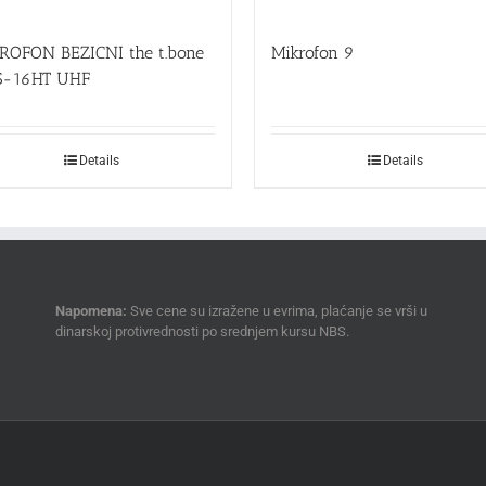
ROFON BEZICNI the t.bone
Mikrofon 9
-16HT UHF
Details
Details
Napomena:
Sve cene su izražene u evrima, plaćanje se vrši u
dinarskoj protivrednosti po srednjem kursu NBS.