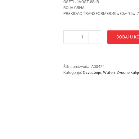
OSETLJIVOST:88dB
BOJA:CRNA
PREKIDAC TRANSFORMER:40w30w-15w-7
DODAJ U K
CISUMPRO
ZV.KUTIJA
CS-
3206B
količina
Šifra proizvoda:
A00424
Kategorije:
Ozvučenje
,
Wuferi
,
Zvučne kutij