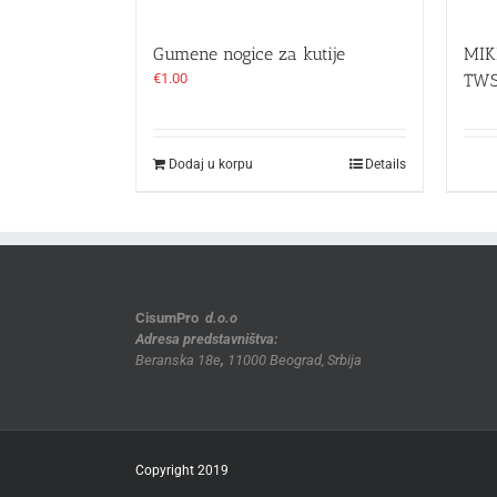
Gumene nogice za kutije
MIK
€
1.00
TWS
Dodaj u korpu
Details
CisumPro
d.o.o
Adresa predstavništva:
Beranska 18e
,
11000 Beograd, Srbija
Copyright 2019