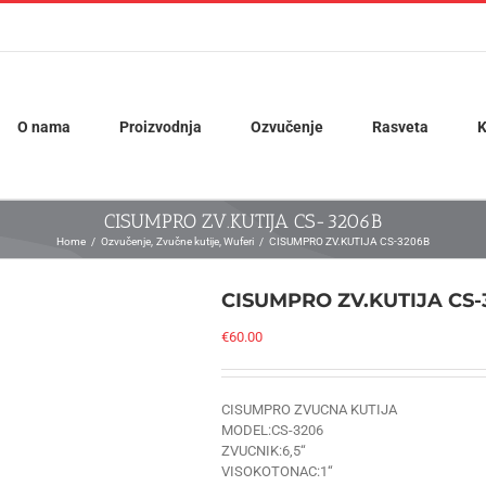
O nama
Proizvodnja
Ozvučenje
Rasveta
K
CISUMPRO ZV.KUTIJA CS-3206B
Home
Ozvučenje
Zvučne kutije
Wuferi
CISUMPRO ZV.KUTIJA CS-3206B
CISUMPRO ZV.KUTIJA CS-
€
60.00
CISUMPRO ZVUCNA KUTIJA
MODEL:CS-3206
ZVUCNIK:6,5“
VISOKOTONAC:1“