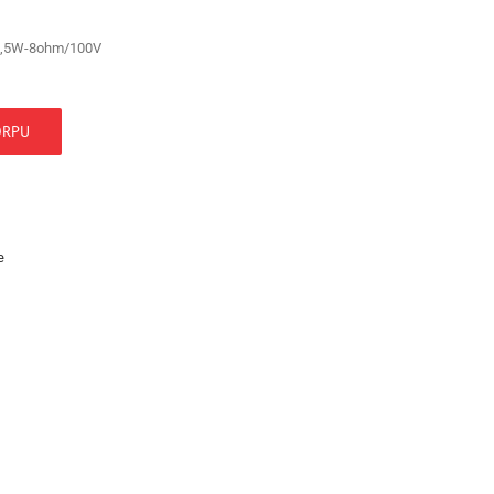
,5W-8ohm/100V
ORPU
e