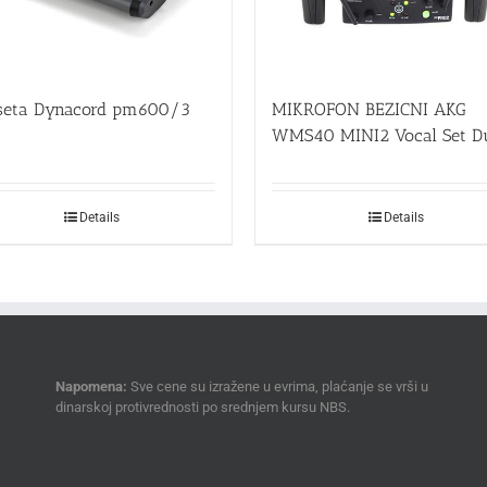
seta Dynacord pm600/3
MIKROFON BEZICNI AKG
WMS40 MINI2 Vocal Set D
Details
Details
Napomena:
Sve cene su izražene u evrima, plaćanje se vrši u
dinarskoj protivrednosti po srednjem kursu NBS.