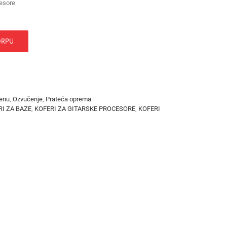
cesore
ORPU
menu
,
Ozvučenje
,
Prateća oprema
RI ZA BAZE
,
KOFERI ZA GITARSKE PROCESORE
,
KOFERI