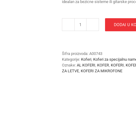
idealan za bezicne sisteme ili gitarske pro
DODAJ U K
cisumpro
aluminijumski
kofer
AB-
01
Šifra proizvoda:
A00743
količina
Kategorije:
Koferi
,
Koferi za specijalnu na
Oznake:
AL KOFERI
,
KOFER
,
KOFERI
,
KOFE
ZA LETVE
,
KOFERI ZA MIKROFONE