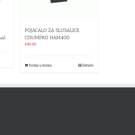
POJACALO ZA SLUSALICE
ual
CISUMPRO HAM400
€
40.00
Dodaj u korpu
Details