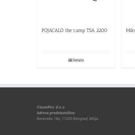
POJACALO the t.amp TSA 2200
Mik
Details
CisumPro
d.o.o
Adresa predstavništva:
Beranska 18e
,
11000 Beograd, Srbija