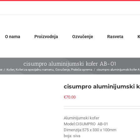
O nama
Proizvodnja
Ozvučenje
Rasveta
K
cisumpro aluminijumski kofer AB-01
e
Koferi
Koferi za specijalnu namenu
Ozvučenje
Prateća oprema
cisumpro aluminijumski kofer 
cisumpro aluminijumski k
€
70.00
Aluminijumski kofer
Model:CISUMPRO AB-01
Dimenzija:575 x 330 x 100mm
boja: siva