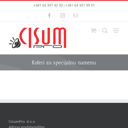
Skip
+381 65 397 42 30 | +381 64 301 99 51
to
content
Facebook
Instagram
Email
Koferi za specijalnu namenu
CisumPro
d.o.o
Adresa predstavništva: