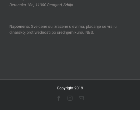
Beranska 18e
,
11000 Beograd, Srbija
Napomena:
Sve cene su izražene u evrima, plaćanje se vrši u
dinarskoj protivrednosti po srednjem kursu NBS.
Copyright 2019
Facebook
Instagram
Email