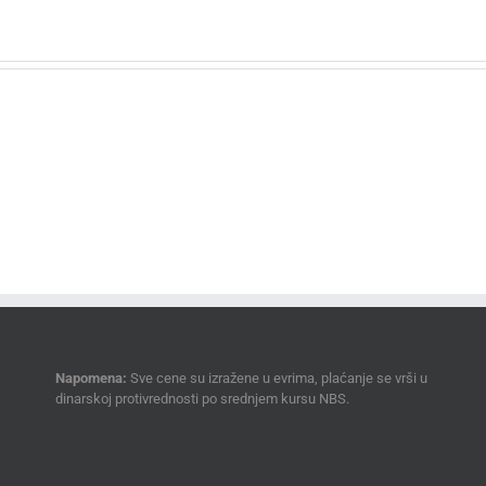
Napomena:
Sve cene su izražene u evrima, plaćanje se vrši u
dinarskoj protivrednosti po srednjem kursu NBS.