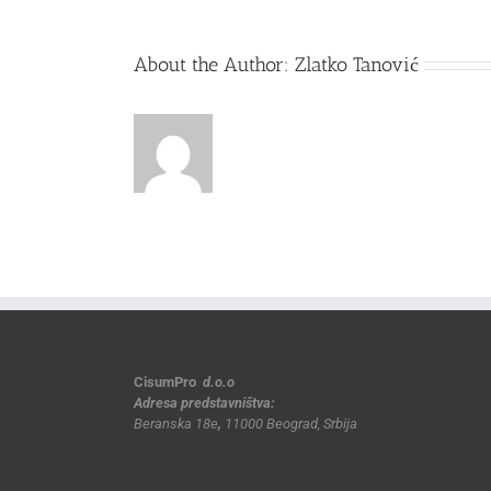
About the Author:
Zlatko Tanović
CisumPro
d.o.o
Adresa predstavništva:
Beranska 18e
,
11000 Beograd, Srbija