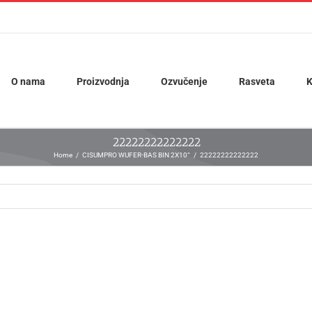
O nama
Proizvodnja
Ozvučenje
Rasveta
K
22222222222222
Home
CISUMPRO WUFER-BAS BIN 2X10“
22222222222222