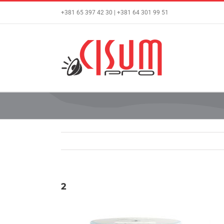
Skip
+381 65 397 42 30 | +381 64 301 99 51
to
content
2