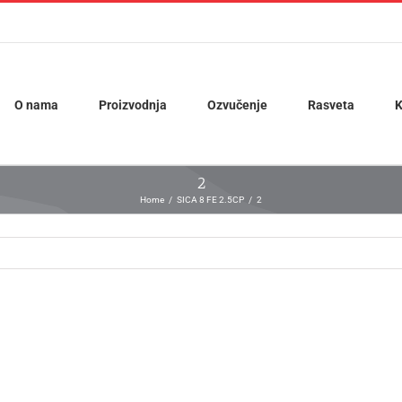
O nama
Proizvodnja
Ozvučenje
Rasveta
K
2
Home
SICA 8 FE 2.5CP
2