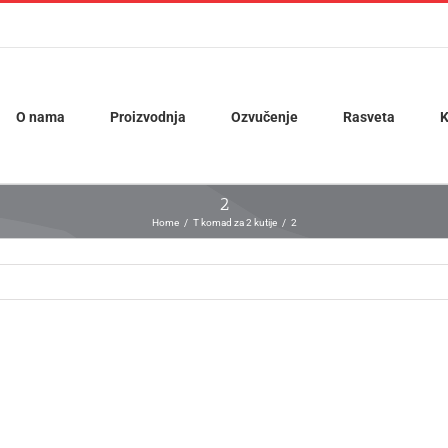
O nama
Proizvodnja
Ozvučenje
Rasveta
K
2
Home
T komad za 2 kutije
2