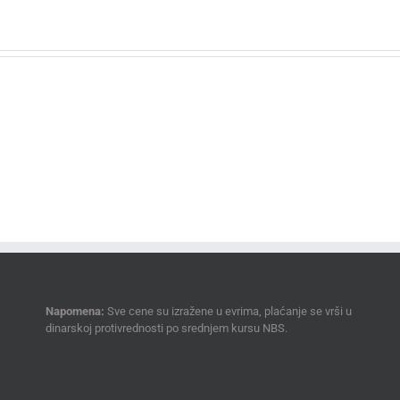
Napomena:
Sve cene su izražene u evrima, plaćanje se vrši u
dinarskoj protivrednosti po srednjem kursu NBS.