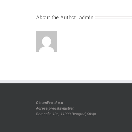
About the Author:
admin
CisumPro
d.o.o
Adresa predstavništva:
Beranska 18e
,
11000 Beograd, Srbija