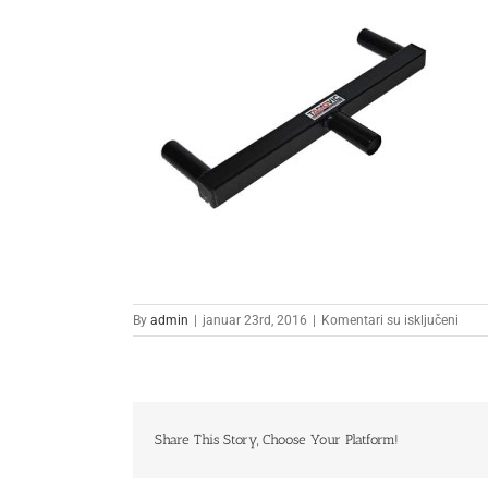
na
By
admin
|
januar 23rd, 2016
|
Komentari su isključeni
2
Share This Story, Choose Your Platform!