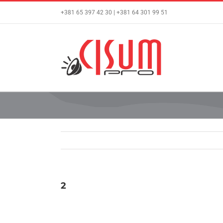
Skip
+381 65 397 42 30 | +381 64 301 99 51
to
content
2