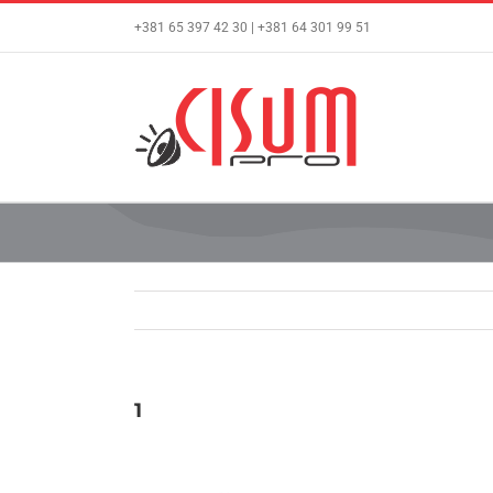
Skip
+381 65 397 42 30 | +381 64 301 99 51
to
content
1