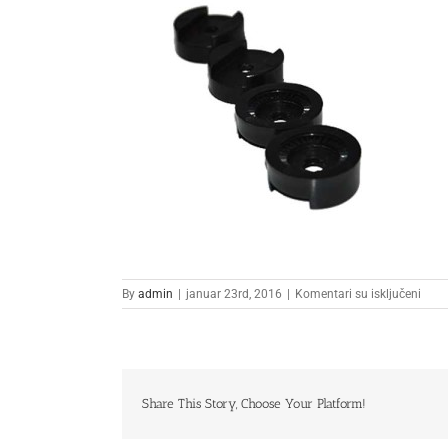
na
By
admin
|
januar 23rd, 2016
|
Komentari su isključeni
1
Share This Story, Choose Your Platform!