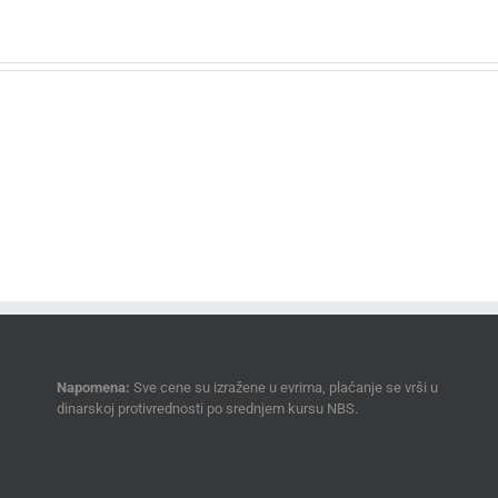
Napomena:
Sve cene su izražene u evrima, plaćanje se vrši u
dinarskoj protivrednosti po srednjem kursu NBS.