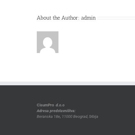
About the Author:
admin
CisumPro
d.o.o
Adresa predstavništva:
Beranska 18e
,
11000 Beograd, Srbija