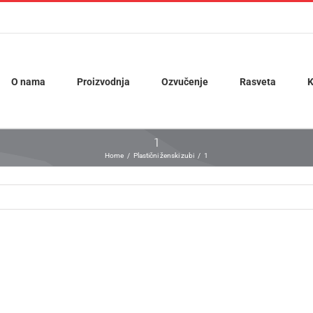
O nama
Proizvodnja
Ozvučenje
Rasveta
K
1
Home
Plastični ženski zubi
1