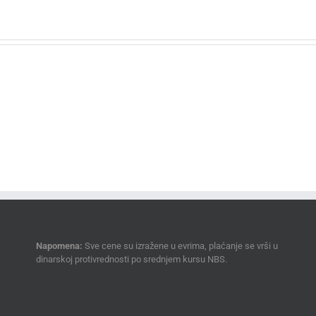
Napomena:
Sve cene su izražene u evrima, plaćanje se vrši u
dinarskoj protivrednosti po srednjem kursu NBS.