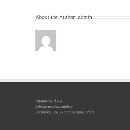
About the Author:
admin
CisumPro
d.o.o
Adresa predstavništva:
Beranska 18e
,
11000 Beograd, Srbija