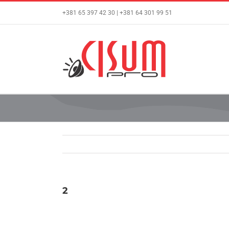
Skip
+381 65 397 42 30 | +381 64 301 99 51
to
content
2