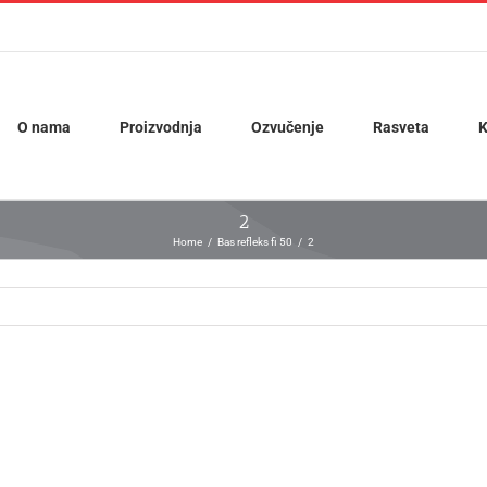
O nama
Proizvodnja
Ozvučenje
Rasveta
K
2
Home
Bas refleks fi 50
2